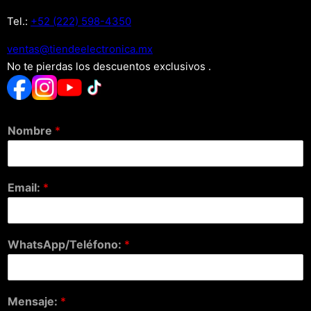
Tel.:
+52 (222) 598-4350
xm.acinortceleedneit@satnev
No te pierdas los descuentos exclusivos .
Nombre
*
Email:
*
WhatsApp/Teléfono:
*
Mensaje:
*