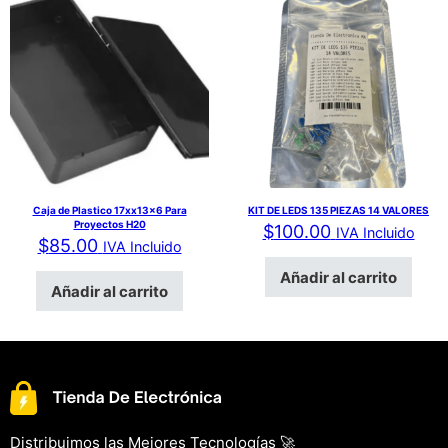
Caja de Plastico 17xx13x6 Para
KIT DE LEDS 135 PIEZAS 14 VALORES
Proyectos H20
$
100.00
IVA Incluido
$
85.00
IVA Incluido
Añadir al carrito
Añadir al carrito
Distribuimos las Mejores Tecnologías 🚀