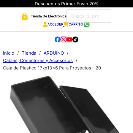
Descuentos Primer Envío 20%
ACCEDER
CARRITO
Inicio
/
Tienda
/
ARDUINO
/
Cables, Conectores y Accesorios
/
Caja de Plastico 17xx13x6 Para Proyectos H20