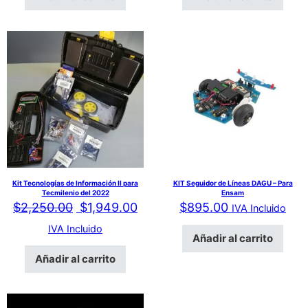
Kit Tecnologías de Información II para
KIT Seguidor de Líneas DAGU – Para
Tecmilenio del 2022
Ensam
El precio original era: $2,250.00.
El precio actual es: $1,949.00
$
2,250.00
$
1,949.00
$
895.00
IVA Incluido
IVA Incluido
Añadir al carrito
Añadir al carrito