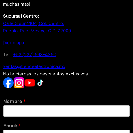
muchas más!
Sucursal Centro:
Calle 3 sur 1104, Col. Centro.
Puebla, Pue. Mexico. C.P. 72000.
[Ver mapa.]
Tel.:
+52 (222) 598-4350
xm.acinortceleedneit@satnev
No te pierdas los descuentos exclusivos .
Nombre
*
Email:
*