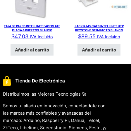
TAPA DE PARED INTELLINET FACEPLATE
JACK RJ45 CAT6 INTELLINET UTP
PLACA 4 PUERTOS BLANCO
KEYSTONE DE IMPACTO BLANCO
$
47.03
$
89.55
IVA Incluido
IVA Incluido
Añadir al carrito
Añadir al carrito
Distribuimos las Mejores Tecnologías 🚀
Somos tu aliado en innovación, conectándote con
las marcas más confiables y avanzadas del
mercado: Arduino, Raspberry Pi, Dahua, Telcel,
ZkTeco, Libelium, Seeedstudio, Siemens, Festo, ¡y