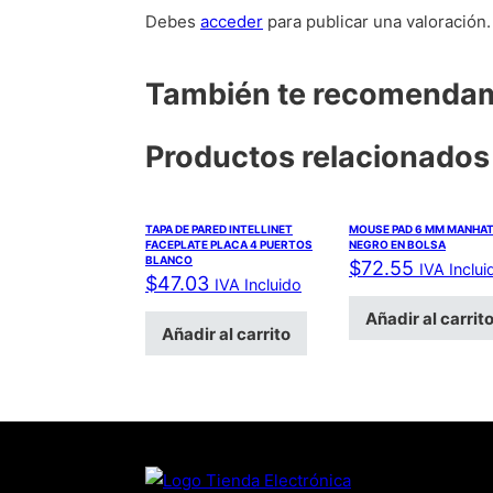
Debes
acceder
para publicar una valoración.
También te recomend
Productos relacionados
TAPA DE PARED INTELLINET
MOUSE PAD 6 MM MANHA
FACEPLATE PLACA 4 PUERTOS
NEGRO EN BOLSA
BLANCO
$
72.55
IVA Inclui
$
47.03
IVA Incluido
Añadir al carrit
Añadir al carrito