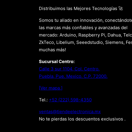
Distribuimos las Mejores Tecnologías 🚀
Somos tu aliado en innovación, conectándot
las marcas más confiables y avanzadas del
mercado: Arduino, Raspberry Pi, Dahua, Telc
ZkTeco, Libelium, Seeedstudio, Siemens, Fes
muchas más!
Sucursal Centro:
Calle 3 sur 1104, Col. Centro.
Puebla, Pue. Mexico. C.P. 72000.
[Ver mapa.]
Tel.:
+52 (222) 598-4350
xm.acinortceleedneit@satnev
No te pierdas los descuentos exclusivos .