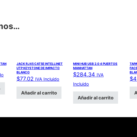
amos…
TTAN
JACK RJ45 CAT5E INTELLINET
MINI HUB USB 2.0 4 PUERTOS
TAPA
UTP KEYSTONE DE IMPACTO
MANHATTAN
FACE
BLANCO
BLA
$
284.34
do
IVA
$
77.02
$
4
IVA Incluido
Incluido
o
Añadir al carrito
A
Añadir al carrito