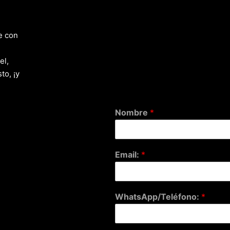
e con
el,
to, ¡y
Nombre
*
Email:
*
WhatsApp/Teléfono:
*