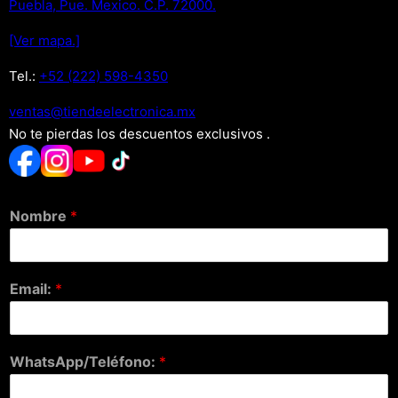
Puebla, Pue. Mexico. C.P. 72000.
[Ver mapa.]
Tel.:
+52 (222) 598-4350
xm.acinortceleedneit@satnev
No te pierdas los descuentos exclusivos .
Nombre
*
Email:
*
WhatsApp/Teléfono:
*