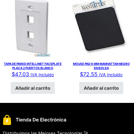
TAPA DE PARED INTELLINET FACEPLATE
MOUSE PAD 6 MM MANHATTAN NEGRO
PLACA 2 PUERTOS BLANCO
EN BOLSA
$
47.03
$
72.55
IVA Incluido
IVA Incluido
Añadir al carrito
Añadir al carrito
Distribuimos las Mejores Tecnologías 🚀