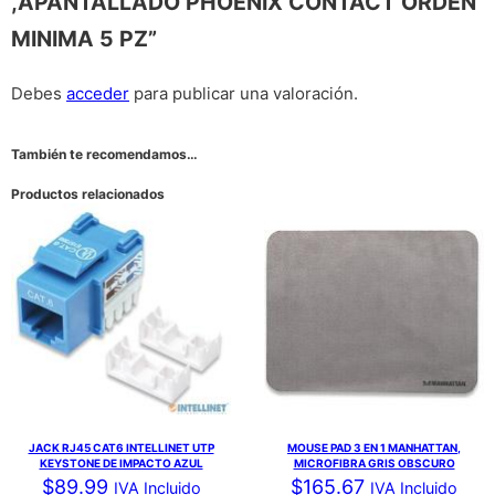
,APANTALLADO PHOENIX CONTACT ORDEN
MINIMA 5 PZ”
Debes
acceder
para publicar una valoración.
También te recomendamos…
Productos relacionados
JACK RJ45 CAT6 INTELLINET UTP
MOUSE PAD 3 EN 1 MANHATTAN,
KEYSTONE DE IMPACTO AZUL
MICROFIBRA GRIS OBSCURO
$
89.99
$
165.67
IVA Incluido
IVA Incluido