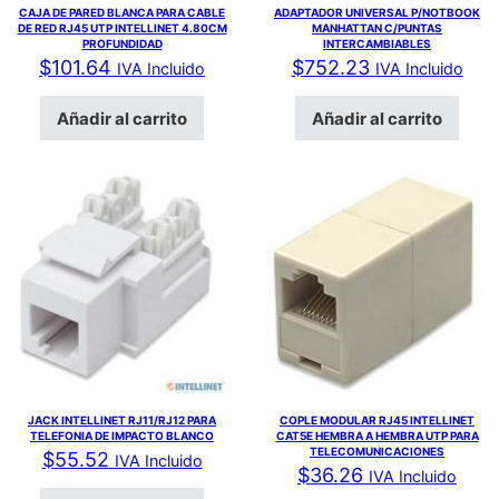
CAJA DE PARED BLANCA PARA CABLE
ADAPTADOR UNIVERSAL P/NOTBOOK
DE RED RJ45 UTP INTELLINET 4.80CM
MANHATTAN C/PUNTAS
PROFUNDIDAD
INTERCAMBIABLES
$
101.64
$
752.23
IVA Incluido
IVA Incluido
Añadir al carrito
Añadir al carrito
JACK INTELLINET RJ11/RJ12 PARA
COPLE MODULAR RJ45 INTELLINET
TELEFONIA DE IMPACTO BLANCO
CAT5E HEMBRA A HEMBRA UTP PARA
TELECOMUNICACIONES
$
55.52
IVA Incluido
$
36.26
IVA Incluido