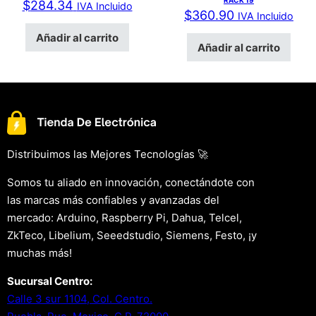
RACK 19
$
284.34
IVA Incluido
$
360.90
IVA Incluido
Añadir al carrito
Añadir al carrito
Distribuimos las Mejores Tecnologías 🚀
Somos tu aliado en innovación, conectándote con
las marcas más confiables y avanzadas del
mercado: Arduino, Raspberry Pi, Dahua, Telcel,
ZkTeco, Libelium, Seeedstudio, Siemens, Festo, ¡y
muchas más!
Sucursal Centro:
Calle 3 sur 1104, Col. Centro.