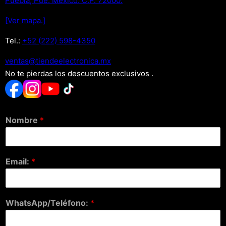
Puebla, Pue. Mexico. C.P. 72000.
[Ver mapa.]
Tel.:
+52 (222) 598-4350
xm.acinortceleedneit@satnev
No te pierdas los descuentos exclusivos .
Nombre
*
Email:
*
WhatsApp/Teléfono:
*