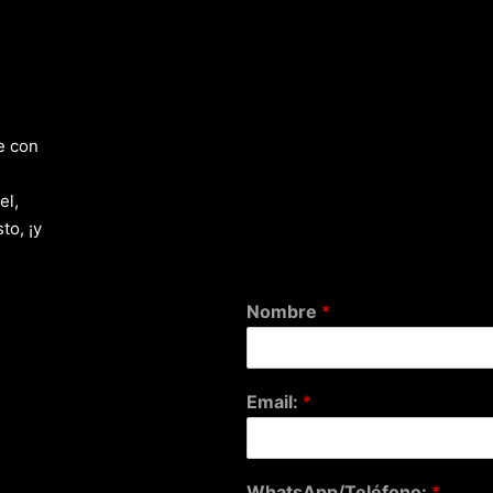
e con
el,
to, ¡y
Nombre
*
Email:
*
WhatsApp/Teléfono:
*