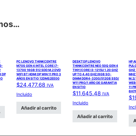
amos…
E
PC LENOVO THINKCENTRE
DESKTOP LENOVO
HP A
5-
M70S GEN 4 INTEL CORE I7-
THINKCENTRE NEO 50Q GEN 4
PULG
2
13700 16GB 512 SDD M.2 DVD
TINY/CORE I3-1215U 1.20 GHZ
GHZ
I DP
WIFI BT HDMI DP WIN 11 PRO 3
UP TO 4.40 GHZ/8GB SO-
MHZ
IO
AÑOS EN SITIO 12DMS2EE00
DIMM DDR4-3200/512GB SSD/
M.2/
W11 PRO/1 AÑO DE GARANTIA
WEBC
$
24,477.68
IVA
EN SITIO
11 P
6H7
$
11,645.48
IVA
Incluido
$
1
Incluido
Inc
Añadir al carrito
o
Añadir al carrito
A