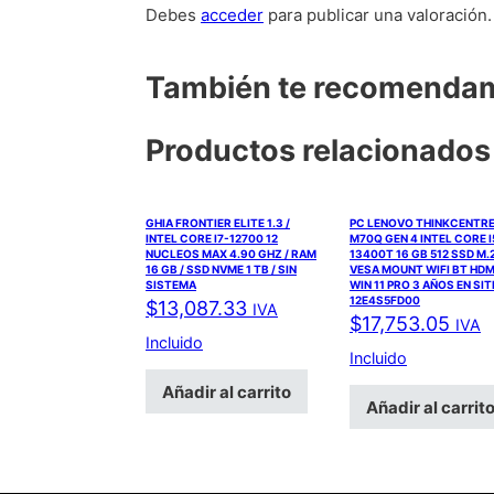
Debes
acceder
para publicar una valoración.
También te recomend
Productos relacionados
GHIA FRONTIER ELITE 1.3 /
PC LENOVO THINKCENTR
INTEL CORE I7-12700 12
M70Q GEN 4 INTEL CORE I
NUCLEOS MAX 4.90 GHZ / RAM
13400T 16 GB 512 SSD M.
16 GB / SSD NVME 1 TB / SIN
VESA MOUNT WIFI BT HDM
SISTEMA
WIN 11 PRO 3 AÑOS EN SIT
12E4S5FD00
$
13,087.33
IVA
$
17,753.05
IVA
Incluido
Incluido
Añadir al carrito
Añadir al carrit