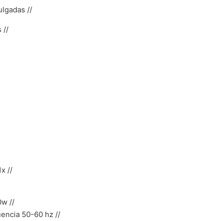
ulgadas //
 //
x //
0w //
encia 50-60 hz //