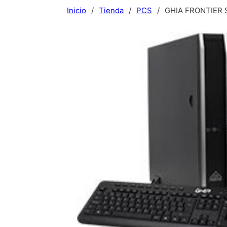
Inicio
/
Tienda
/
PCS
/
GHIA FRONTIER S