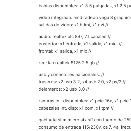
bahias disponibles: x1 3.5 pulgadas, x1 2.5 p
video integrado: amd radeon vega 8 graphics
salidas de video: x1 hdmi, x1 dvi //
audio: realtek alc 897, 7.1 canales //
posterior: x1 entrada, x1 salida, x1 mic. //
frontal: x1 salida, x1 mic //
red: lan realtek 8125 2.5 gb //
usb y conectores adicionales: //
traseros: x2 usb 3.2, x4 usb 2.0, x2 ps/2 //
delanteros: x2 usb 3.0 //
ranuras int. disponibles: x1 pcie 16x, x1 pcie 1
cabezales int. disp: x1 com, x1 tpm //
gabinete slim micro atx sff con fuente de 25
consumo de entrada 115/230v, ca 7, 4a, frecu