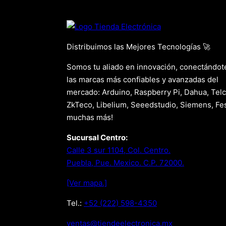
Distribuimos las Mejores Tecnologías 🚀
Somos tu aliado en innovación, conectándot
las marcas más confiables y avanzadas del
mercado: Arduino, Raspberry Pi, Dahua, Telc
ZkTeco, Libelium, Seeedstudio, Siemens, Fes
muchas más!
Sucursal Centro:
Calle 3 sur 1104, Col. Centro.
Puebla, Pue. Mexico. C.P. 72000.
[Ver mapa.]
Tel.:
+52 (222) 598-4350
xm.acinortceleedneit@satnev