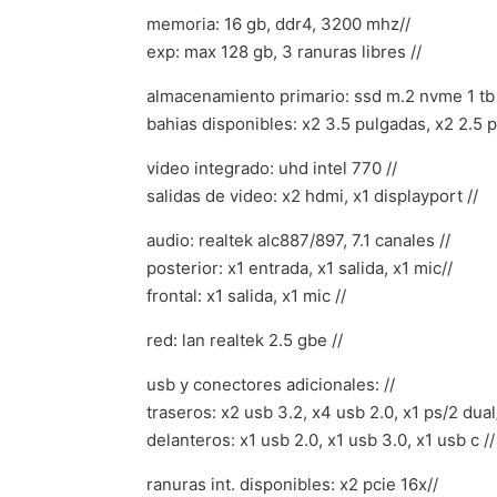
memoria: 16 gb, ddr4, 3200 mhz//
exp: max 128 gb, 3 ranuras libres //
almacenamiento primario: ssd m.2 nvme 1 tb 
bahias disponibles: x2 3.5 pulgadas, x2 2.5 p
video integrado: uhd intel 770 //
salidas de video: x2 hdmi, x1 displayport //
audio: realtek alc887/897, 7.1 canales //
posterior: x1 entrada, x1 salida, x1 mic//
frontal: x1 salida, x1 mic //
red: lan realtek 2.5 gbe //
usb y conectores adicionales: //
traseros: x2 usb 3.2, x4 usb 2.0, x1 ps/2 dual
delanteros: x1 usb 2.0, x1 usb 3.0, x1 usb c //
ranuras int. disponibles: x2 pcie 16x//