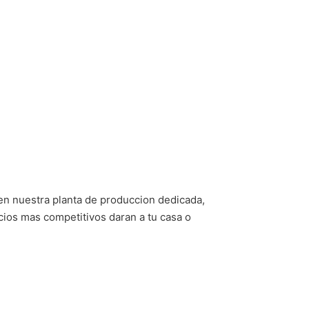
I7-12700 12 NUCLEOS MAX 4.90 GHZ / RAM 16 GB / SSD NVME 1
 en nuestra planta de produccion dedicada,
cios mas competitivos daran a tu casa o