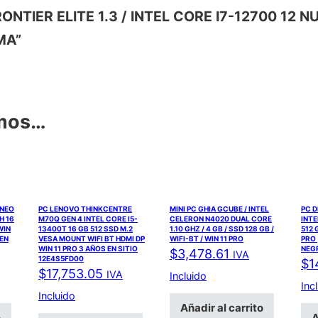
 FRONTIER ELITE 1.3 / INTEL CORE I7-12700 1
MA”
amos…
 NEO
PC LENOVO THINKCENTRE
MINI PC GHIA GCUBE / INTEL
PC D
H 16
M70Q GEN 4 INTEL CORE I5-
CELERON N4020 DUAL CORE
INTE
WIN
13400T 16 GB 512 SSD M.2
1.10 GHZ / 4 GB / SSD 128 GB /
512 
 EN
VESA MOUNT WIFI BT HDMI DP
WIFI-BT / WIN 11 PRO
PRO 
WIN 11 PRO 3 AÑOS EN SITIO
NEG
$
3,478.61
IVA
12E4S5FD00
$
1
$
17,753.05
IVA
Incluido
Inc
Incluido
Añadir al carrito
o
A