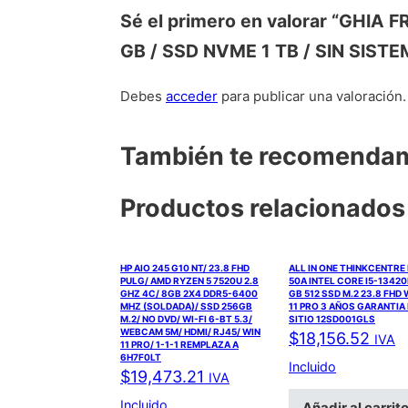
Sé el primero en valorar “GHIA
GB / SSD NVME 1 TB / SIN SISTE
Debes
acceder
para publicar una valoración.
También te recomend
Productos relacionados
HP AIO 245 G10 NT/ 23.8 FHD
ALL IN ONE THINKCENTRE
PULG/ AMD RYZEN 5 7520U 2.8
50A INTEL CORE I5-13420
GHZ 4C/ 8GB 2X4 DDR5-6400
GB 512 SSD M.2 23.8 FHD 
MHZ (SOLDADA)/ SSD 256GB
11 PRO 3 AÑOS GARANTIA
M.2/ NO DVD/ WI-FI 6-BT 5.3/
SITIO 12SD001GLS
WEBCAM 5M/ HDMI/ RJ45/ WIN
$
18,156.52
IVA
11 PRO/ 1-1-1 REMPLAZA A
6H7F0LT
Incluido
$
19,473.21
IVA
Incluido
Añadir al carrit