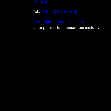
[Ver mapa.]
Tel.:
+52 (222) 598-4350
xm.acinortceleedneit@satnev
No te pierdas los descuentos exclusivos .