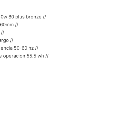
50w 80 plus bronze //
 360mm //
//
rgo //
encia 50-60 hz //
 operacion 55.5 wh //