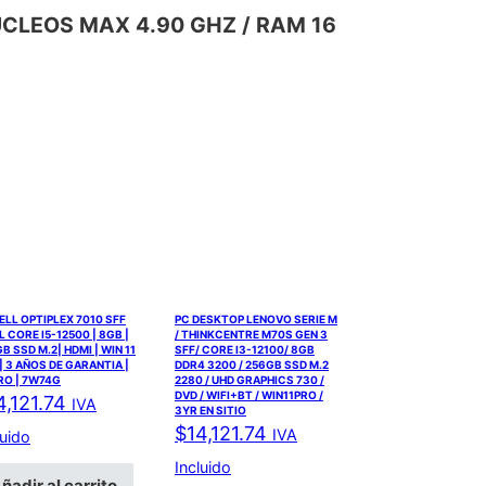
2 NUCLEOS MAX 4.90 GHZ / RAM 16
ELL OPTIPLEX 7010 SFF
PC DESKTOP LENOVO SERIE M
L CORE I5-12500 | 8GB |
/ THINKCENTRE M70S GEN 3
GB SSD M.2| HDMI | WIN 11
SFF/ CORE I3-12100/ 8GB
| 3 AÑOS DE GARANTIA |
DDR4 3200 / 256GB SSD M.2
RO | 7W74G
2280 / UHD GRAPHICS 730 /
DVD / WIFI+BT / WIN11PRO /
4,121.74
IVA
3YR EN SITIO
$
14,121.74
IVA
luido
Incluido
ñadir al carrito