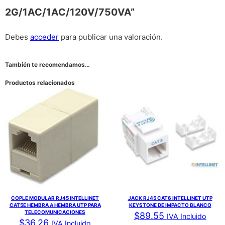
2G/1AC/1AC/120V/750VA”
Debes
acceder
para publicar una valoración.
También te recomendamos…
Productos relacionados
COPLE MODULAR RJ45 INTELLINET
JACK RJ45 CAT6 INTELLINET UTP
CAT5E HEMBRA A HEMBRA UTP PARA
KEYSTONE DE IMPACTO BLANCO
TELECOMUNICACIONES
$
89.55
IVA Incluido
$
36.26
IVA Incluido