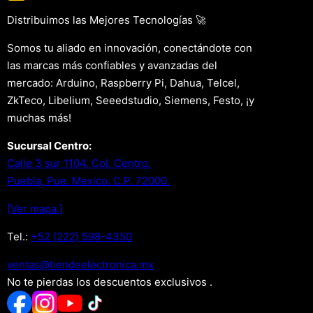
Distribuimos las Mejores Tecnologías 🚀
Somos tu aliado en innovación, conectándote con
las marcas más confiables y avanzadas del
mercado: Arduino, Raspberry Pi, Dahua, Telcel,
ZkTeco, Libelium, Seeedstudio, Siemens, Festo, ¡y
muchas más!
Sucursal Centro:
Calle 3 sur 1104, Col. Centro.
Puebla, Pue. Mexico. C.P. 72000.
[Ver mapa.]
Tel.:
+52 (222) 598-4350
xm.acinortceleedneit@satnev
No te pierdas los descuentos exclusivos .