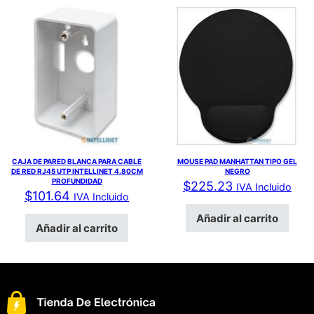
CAJA DE PARED BLANCA PARA CABLE
MOUSE PAD MANHATTAN TIPO GEL
DE RED RJ45 UTP INTELLINET 4.80CM
NEGRO
PROFUNDIDAD
$
225.23
IVA Incluido
$
101.64
IVA Incluido
Añadir al carrito
Añadir al carrito