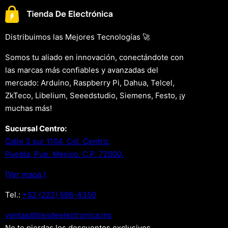
Distribuimos las Mejores Tecnologías 🚀
Somos tu aliado en innovación, conectándote con
las marcas más confiables y avanzadas del
mercado: Arduino, Raspberry Pi, Dahua, Telcel,
ZkTeco, Libelium, Seeedstudio, Siemens, Festo, ¡y
muchas más!
Sucursal Centro:
Calle 3 sur 1104, Col. Centro.
Puebla, Pue. Mexico. C.P. 72000.
[Ver mapa.]
Tel.:
+52 (222) 598-4350
xm.acinortceleedneit@satnev
No te pierdas los descuentos exclusivos .