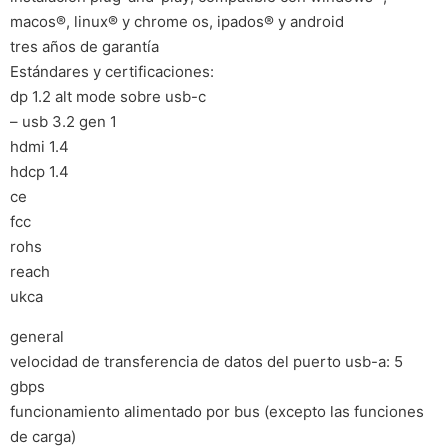
macos®, linux® y chrome os, ipados® y android
tres años de garantía
Estándares y certificaciones:
dp 1.2 alt mode sobre usb-c
– usb 3.2 gen 1
hdmi 1.4
hdcp 1.4
ce
fcc
rohs
reach
ukca
general
velocidad de transferencia de datos del puerto usb-a: 5
gbps
funcionamiento alimentado por bus (excepto las funciones
de carga)