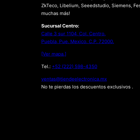
ZkTeco, Libelium, Seeedstudio, Siemens, Fes
muchas más!
Sucursal Centro:
Calle 3 sur 1104, Col. Centro.
Puebla, Pue. Mexico. C.P. 72000.
[Ver mapa.]
Tel.:
+52 (222) 598-4350
xm.acinortceleedneit@satnev
No te pierdas los descuentos exclusivos .