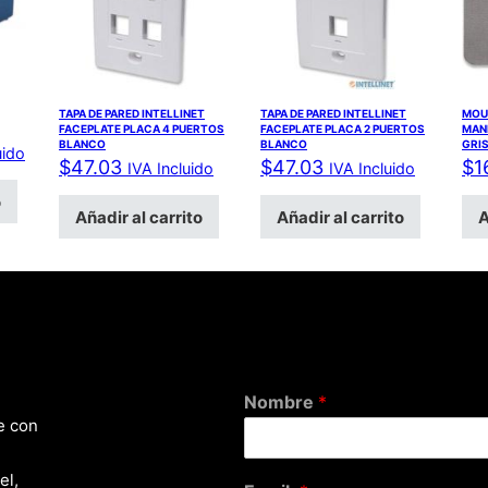
TAPA DE PARED INTELLINET
TAPA DE PARED INTELLINET
MOUS
FACEPLATE PLACA 4 PUERTOS
FACEPLATE PLACA 2 PUERTOS
MAN
BLANCO
BLANCO
GRI
uido
$
47.03
$
47.03
$
1
IVA Incluido
IVA Incluido
o
Añadir al carrito
Añadir al carrito
A
Nombre
*
e con
el,