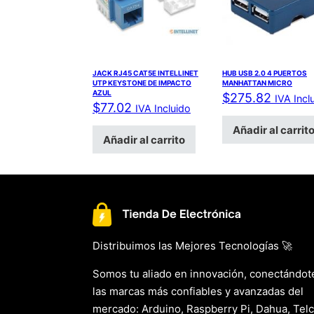
JACK RJ45 CAT5E INTELLINET
HUB USB 2.0 4 PUERTOS
UTP KEYSTONE DE IMPACTO
MANHATTAN MICRO
AZUL
$
275.82
IVA Incl
$
77.02
IVA Incluido
Añadir al carrit
Añadir al carrito
Distribuimos las Mejores Tecnologías 🚀
Somos tu aliado en innovación, conectándot
las marcas más confiables y avanzadas del
mercado: Arduino, Raspberry Pi, Dahua, Telc