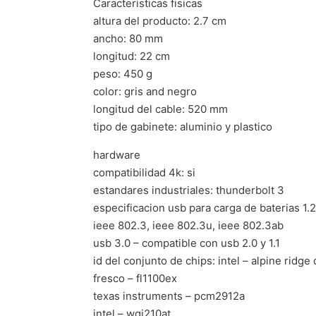
Caracteristicas fisicas
altura del producto: 2.7 cm
ancho: 80 mm
longitud: 22 cm
peso: 450 g
color: gris and negro
longitud del cable: 520 mm
tipo de gabinete: aluminio y plastico
hardware
compatibilidad 4k: si
estandares industriales: thunderbolt 3
especificacion usb para carga de baterias 1.2
ieee 802.3, ieee 802.3u, ieee 802.3ab
usb 3.0 – compatible con usb 2.0 y 1.1
id del conjunto de chips: intel – alpine ridge
fresco – fl1100ex
texas instruments – pcm2912a
intel – wgi210at