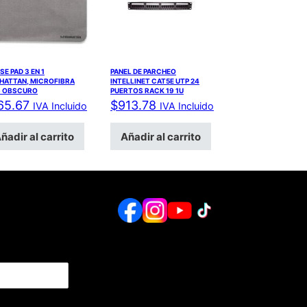
E PAD 3 EN 1
PANEL DE PARCHEO
HATTAN, MICROFIBRA
INTELLINET CAT5E UTP 24
S OBSCURO
PUERTOS RACK 19 1U
65.67
$
913.78
IVA Incluido
IVA Incluido
ñadir al carrito
Añadir al carrito