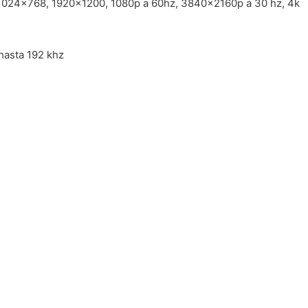
1024×768, 1920×1200, 1080p a 60hz, 3840x2160p a 30 hz, 4k
 hasta 192 khz