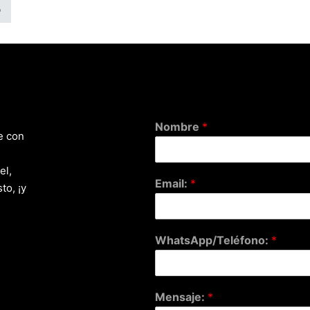
o
Nombre
*
e con
el,
Email:
*
to, ¡y
WhatsApp/Teléfono:
*
Mensaje:
*