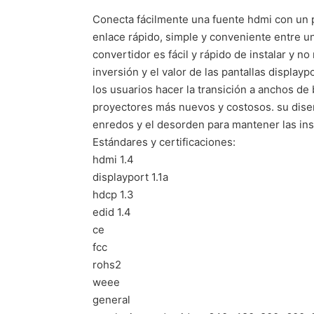
Conecta fácilmente una fuente hdmi con un p
enlace rápido, simple y conveniente entre un
convertidor es fácil y rápido de instalar y n
inversión y el valor de las pantallas displa
los usuarios hacer la transición a anchos de 
proyectores más nuevos y costosos. su diseñ
enredos y el desorden para mantener las inst
Estándares y certificaciones:
hdmi 1.4
displayport 1.1a
hdcp 1.3
edid 1.4
ce
fcc
rohs2
weee
general