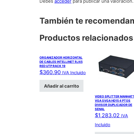
Debes
acceder
para publicar una valoración.
También te recomend
Productos relacionados
ORGANIZADOR HORIZONTAL
DE CABLES INTELLINET RJ45
RED UTP RACK 19
$
360.90
IVA Incluido
Añadir al carrito
VIDEO SPLITTER MANHAT
VGA SVGA HD15 4 PTOS
DIVISOR DUPLICADOR DE
SENAL
$
1,283.02
IVA
Incluido