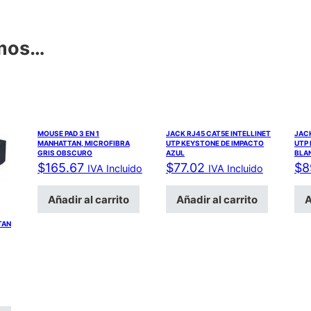
amos…
MOUSE PAD 3 EN 1
JACK RJ45 CAT5E INTELLINET
JACK
MANHATTAN, MICROFIBRA
UTP KEYSTONE DE IMPACTO
UTP
GRIS OBSCURO
AZUL
BLA
$
165.67
$
77.02
$
8
IVA Incluido
IVA Incluido
Añadir al carrito
Añadir al carrito
A
TAN