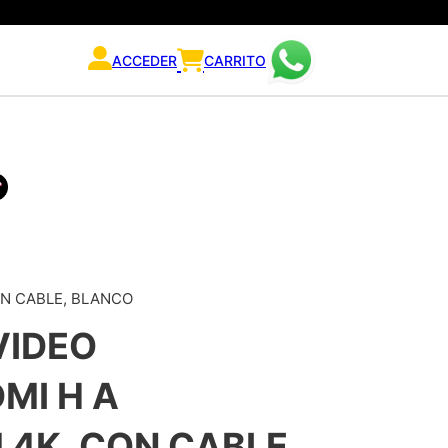
ACCEDER
CARRITO
N CABLE, BLANCO
VIDEO
MI H A
 4K, CON CABLE,