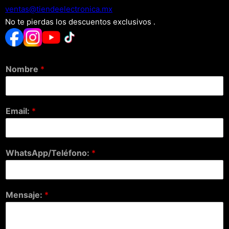
xm.acinortceleedneit@satnev
No te pierdas los descuentos exclusivos .
Nombre
*
Email:
*
WhatsApp/Teléfono:
*
Mensaje:
*