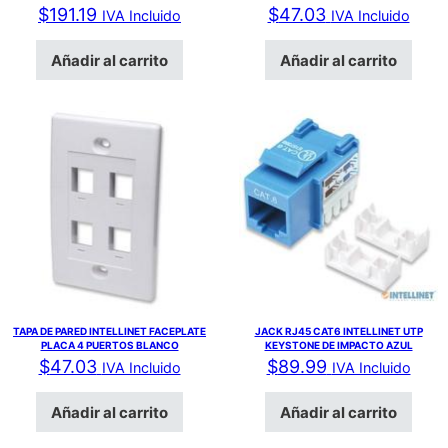
$
191.19
$
47.03
IVA Incluido
IVA Incluido
Añadir al carrito
Añadir al carrito
TAPA DE PARED INTELLINET FACEPLATE
JACK RJ45 CAT6 INTELLINET UTP
PLACA 4 PUERTOS BLANCO
KEYSTONE DE IMPACTO AZUL
$
47.03
$
89.99
IVA Incluido
IVA Incluido
Añadir al carrito
Añadir al carrito