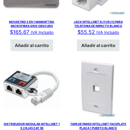
MOUSE PAD 3 EN 1 MANHATTAN,
JACK INTELLINET RJ11/RJ12 PARA
MICROFIBRA GRIS OBSCURO
TELEFONIA DE IMPACTO BLANCO
$
165.67
$
55.52
IVA Incluido
IVA Incluido
Añadir al carrito
Añadir al carrito
DISTRIBUIDOR MODULAR INTELLINET 1
TAPA DE PARED INTELLINET FACEPLATE
X 2 RJ45 CAT 5E
PLACA 1 PUERTO BLANCO