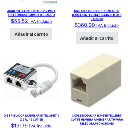
JACK INTELLINET RJ11/RJ12 PARA
ORGANIZADOR HORIZONTAL DE
TELEFONIA DE IMPACTO BLANCO
CABLES INTELLINET RJ45 RED UTP
RACK 19
$
55.52
IVA Incluido
$
360.90
IVA Incluido
Añadir al carrito
Añadir al carrito
DISTRIBUIDOR MODULAR INTELLINET 1
COPLE MODULAR RJ45 INTELLINET
X 2 RJ45 CAT 5E
CAT5E HEMBRA A HEMBRA UTP PARA
TELECOMUNICACIONES
$
191.19
IVA Incluido