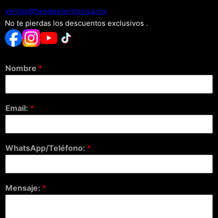
xm.acinortceleedneit@satnev
No te pierdas los descuentos exclusivos .
Nombre
*
Email:
*
WhatsApp/Teléfono:
*
Mensaje:
*