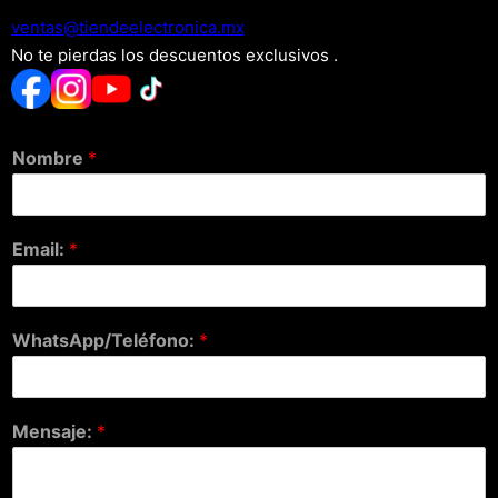
xm.acinortceleedneit@satnev
No te pierdas los descuentos exclusivos .
Nombre
*
Email:
*
WhatsApp/Teléfono:
*
Mensaje:
*