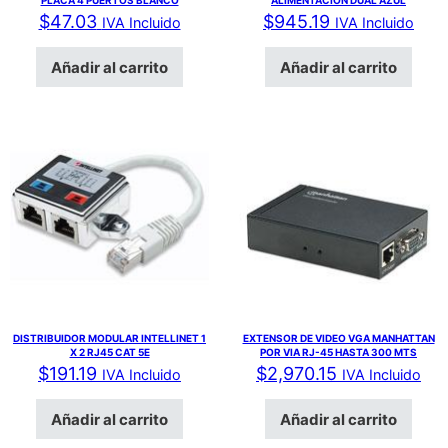
PLACA 4 PUERTOS BLANCO
ALIMENTACION DUAL AZUL
$
47.03
$
945.19
IVA Incluido
IVA Incluido
Añadir al carrito
Añadir al carrito
DISTRIBUIDOR MODULAR INTELLINET 1
EXTENSOR DE VIDEO VGA MANHATTAN
X 2 RJ45 CAT 5E
POR VIA RJ-45 HASTA 300 MTS
$
191.19
$
2,970.15
IVA Incluido
IVA Incluido
Añadir al carrito
Añadir al carrito