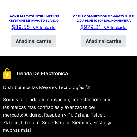
JACK RJ45 CAT6 INTELLINET UTP
CABLE CONVERTIDOR MANHATTAN USB
KEYSTONE DE IMPACTO BLANCO
2.0 A HDMI 1080P MACHO-HEMBRA
$
89.55
$
979.21
IVA Incluido
IVA Incluido
Añadir al carrito
Añadir al carrito
Distribuimos las Mejores Tecnologías 🚀
Somos tu aliado en innovación, conectándote con
las marcas más confiables y avanzadas del
mercado: Arduino, Raspberry Pi, Dahua, Telcel,
ZkTeco, Libelium, Seeedstudio, Siemens, Festo, ¡y
muchas más!