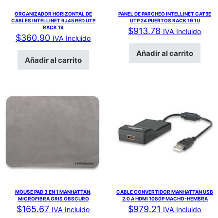
ORGANIZADOR HORIZONTAL DE
PANEL DE PARCHEO INTELLINET CAT5E
CABLES INTELLINET RJ45 RED UTP
UTP 24 PUERTOS RACK 19 1U
RACK 19
$
913.78
IVA Incluido
$
360.90
IVA Incluido
Añadir al carrito
Añadir al carrito
MOUSE PAD 3 EN 1 MANHATTAN,
CABLE CONVERTIDOR MANHATTAN USB
MICROFIBRA GRIS OBSCURO
2.0 A HDMI 1080P MACHO-HEMBRA
$
165.67
$
979.21
IVA Incluido
IVA Incluido