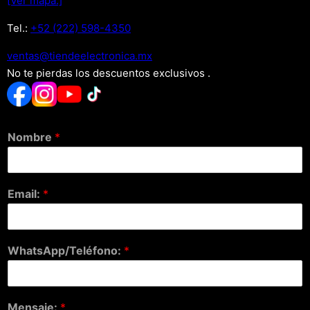
[Ver mapa.]
Tel.:
+52 (222) 598-4350
xm.acinortceleedneit@satnev
No te pierdas los descuentos exclusivos .
Nombre
*
Email:
*
WhatsApp/Teléfono:
*
Mensaje:
*