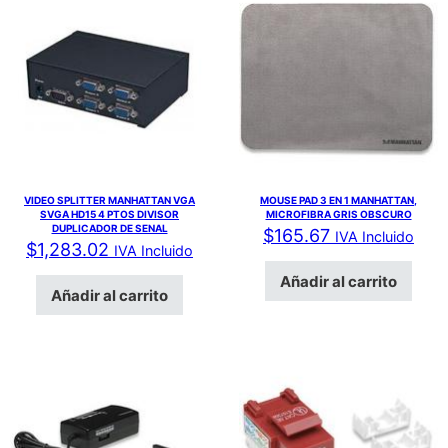
VIDEO SPLITTER MANHATTAN VGA
MOUSE PAD 3 EN 1 MANHATTAN,
SVGA HD15 4 PTOS DIVISOR
MICROFIBRA GRIS OBSCURO
DUPLICADOR DE SENAL
$
165.67
IVA Incluido
$
1,283.02
IVA Incluido
Añadir al carrito
Añadir al carrito