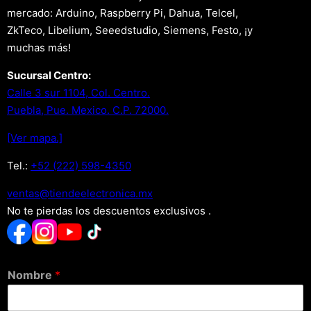
mercado: Arduino, Raspberry Pi, Dahua, Telcel,
ZkTeco, Libelium, Seeedstudio, Siemens, Festo, ¡y
muchas más!
Sucursal Centro:
Calle 3 sur 1104, Col. Centro.
Puebla, Pue. Mexico. C.P. 72000.
[Ver mapa.]
Tel.:
+52 (222) 598-4350
xm.acinortceleedneit@satnev
No te pierdas los descuentos exclusivos .
Nombre
*