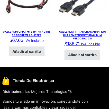
CABLE HDMI GHIA 1 MTS 19P 4K A 24HZ
CABLE HDMI INTRAMURO MANHATTAN
3D COBRE V1.4 BLISTER
CL3 1.0M ETHERNET 3D 4K M-M
VELOCIDAD 2.0
$
67.63
IVA Incluido
$
186.71
IVA Incluido
Añadir al carrito
Añadir al carrito
Distribuimos las Mejores Tecnologías 🚀
Somos tu aliado en innovación, conectándote con
las marcas más confiables y avanzadas del