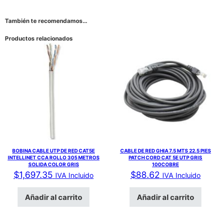
También te recomendamos…
Productos relacionados
BOBINA CABLE UTP DE RED CAT5E
CABLE DE RED GHIA 7.5 MTS 22.5 PIES
INTELLINET CCA ROLLO 305 METROS
PATCH CORD CAT 5E UTP GRIS
SOLIDA COLOR GRIS
100COBRE
$
1,697.35
$
88.62
IVA Incluido
IVA Incluido
Añadir al carrito
Añadir al carrito