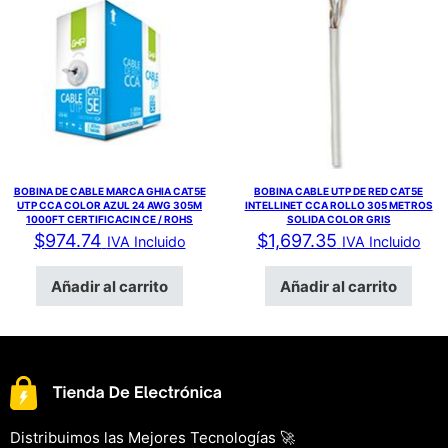
BOBINA DE CABLE MARCA GHIA CAT5E
BOBINA CABLE UTP DE RED CAT5E
UTP CCA COLOR AZUL 24 AWG 305M
INTELLINET CCA ROLLO 305 METROS
1000FT CERTIFICACIN CE / ROHS
SOLIDA COLOR GRIS
$
974.74
$
1,697.35
IVA Incluido
IVA Incluido
Añadir al carrito
Añadir al carrito
Distribuimos las Mejores Tecnologías 🚀