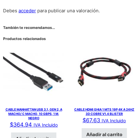
Debes
acceder
para publicar una valoración.
También te recomendamos…
Productos relacionados
CABLE MANHATTAN USB 3.1, GEN 2, A
CABLE HDMI GHIA 1 MTS 19P 4K A 24HZ
MACHO/ C MACHO, 10 GBPS, 1 M,
3D COBRE V1.4 BLISTER
NEGRO
$
67.63
IVA Incluido
$
364.94
IVA Incluido
Añadir al carrito