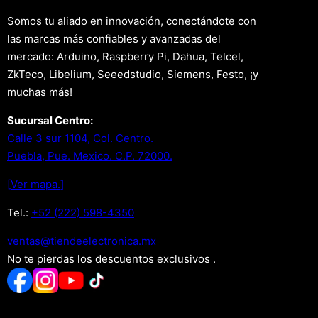
Somos tu aliado en innovación, conectándote con
las marcas más confiables y avanzadas del
mercado: Arduino, Raspberry Pi, Dahua, Telcel,
ZkTeco, Libelium, Seeedstudio, Siemens, Festo, ¡y
muchas más!
Sucursal Centro:
Calle 3 sur 1104, Col. Centro.
Puebla, Pue. Mexico. C.P. 72000.
[Ver mapa.]
Tel.:
+52 (222) 598-4350
xm.acinortceleedneit@satnev
No te pierdas los descuentos exclusivos .