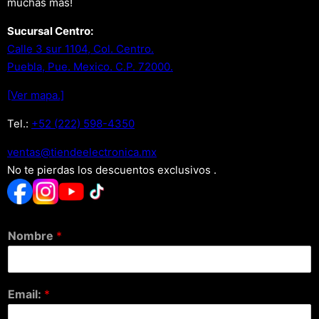
muchas más!
Sucursal Centro:
Calle 3 sur 1104, Col. Centro.
Puebla, Pue. Mexico. C.P. 72000.
[Ver mapa.]
Tel.:
+52 (222) 598-4350
xm.acinortceleedneit@satnev
No te pierdas los descuentos exclusivos .
Nombre
*
Email:
*