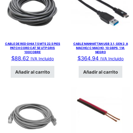
CABLE DE RED GHIA 7.5 MTS 22.5 PIES
CABLE MANHATTAN USB 3.1, GEN 2, A
PATCH CORD CAT 5E UTP GRIS
MACHO/ C MACHO, 10 GBPS, 1 M,
100COBRE
NEGRO
$
88.62
$
364.94
IVA Incluido
IVA Incluido
Añadir al carrito
Añadir al carrito