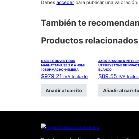
Debes
acceder
para publicar una valoración.
También te recomend
Productos relacionados
CABLE CONVERTIDOR
JACK RJ45 CAT6 INTELLI
MANHATTAN USB 2.0 A HDMI
UTP KEYSTONE DE IMPAC
1080P MACHO-HEMBRA
BLANCO
$
979.21
$
89.55
IVA Incluido
IVA Inclui
Añadir al carrito
Añadir al carrit