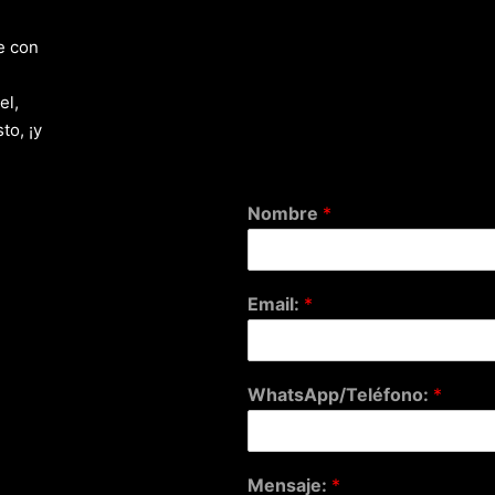
e con
el,
to, ¡y
Nombre
*
Email:
*
WhatsApp/Teléfono:
*
Mensaje:
*