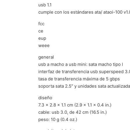
usb 1.1
cumple con los estándares ata/ ataoi-100 v1.
fcc
ce
eup
weee
general
usb a macho a usb mini: sata macho tipo l
interfaz de transferencia usb superspeed 3.
tasa de transferencia máxima de 5 gbps
soporta sata 2.5″ y unidades sata actualizad
diseño
7.3 x 2.8 x 1.1 cm (2.9 x 1.1 x 0.4 in.)
cable: usb 3.0, de 42 cm (16.5 in.)
peso: 10 g (0.4 oz.)