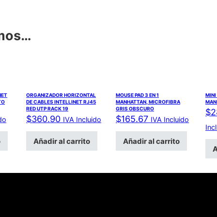
amos…
NET
ORGANIZADOR HORIZONTAL
MOUSE PAD 3 EN 1
MINI
TO
DE CABLES INTELLINET RJ45
MANHATTAN, MICROFIBRA
MAN
RED UTP RACK 19
GRIS OBSCURO
$
2
$
360.90
$
165.67
do
IVA Incluido
IVA Incluido
Inc
o
Añadir al carrito
Añadir al carrito
A