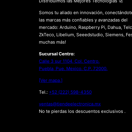
Distribuimos las Mejores Tecnologías 🚀
Somos tu aliado en innovación, conectándot
las marcas más confiables y avanzadas del
mercado: Arduino, Raspberry Pi, Dahua, Telc
ZkTeco, Libelium, Seeedstudio, Siemens, Fes
muchas más!
Sucursal Centro:
Calle 3 sur 1104, Col. Centro.
Puebla, Pue. Mexico. C.P. 72000.
[Ver mapa.]
Tel.:
+52 (222) 598-4350
xm.acinortceleedneit@satnev
No te pierdas los descuentos exclusivos .