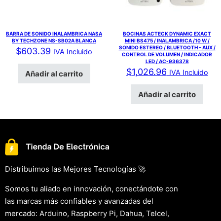
BARRA DE SONIDO INALAMBRICA NASA
BOCINAS ACTECK DYNAMIC EXACT
BY TECHZONE NS-SB02A BLANCA
MINI BS475 / INALAMBRICA /10 W /
SONIDO ESTEREO / BLUETOOTH – AUX /
$
603.39
IVA Incluido
CONTROL DE VOLUMEN / INDICADOR
LED / AC-936378
$
1,026.96
IVA Incluido
Añadir al carrito
Añadir al carrito
Distribuimos las Mejores Tecnologías 🚀
Somos tu aliado en innovación, conectándote con
las marcas más confiables y avanzadas del
mercado: Arduino, Raspberry Pi, Dahua, Telcel,