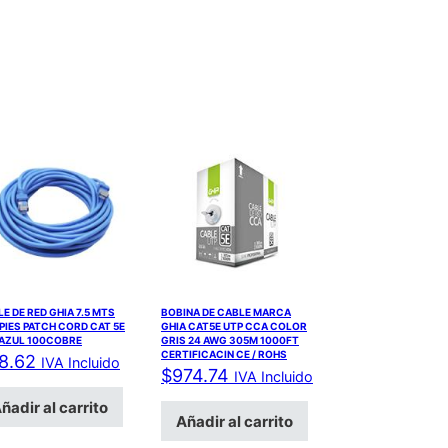
E DE RED GHIA 7.5 MTS
BOBINA DE CABLE MARCA
 PIES PATCH CORD CAT 5E
GHIA CAT5E UTP CCA COLOR
 AZUL 100COBRE
GRIS 24 AWG 305M 1000FT
CERTIFICACIN CE / ROHS
8.62
IVA Incluido
$
974.74
IVA Incluido
ñadir al carrito
Añadir al carrito