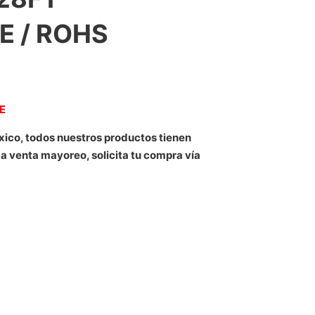
E / ROHS
NE
xico, todos nuestros productos tienen
 a venta mayoreo, solicita tu compra vía
TP CCA COLOR BLANCO 24 AWG 100M 328FT CERTIFICACIN C