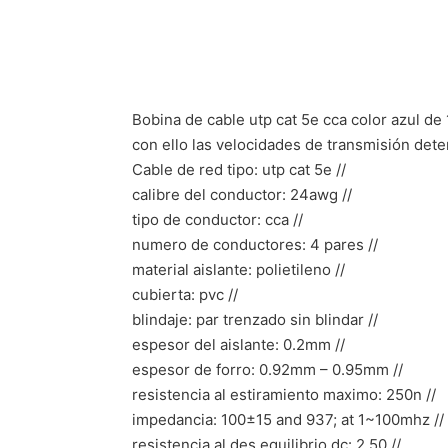
Bobina de cable utp cat 5e cca color azul de
con ello las velocidades de transmisión dete
Cable de red tipo: utp cat 5e //
calibre del conductor: 24awg //
tipo de conductor: cca //
numero de conductores: 4 pares //
material aislante: polietileno //
cubierta: pvc //
blindaje: par trenzado sin blindar //
espesor del aislante: 0.2mm //
espesor de forro: 0.92mm – 0.95mm //
resistencia al estiramiento maximo: 250n //
impedancia: 100±15 and 937; at 1~100mhz //
resistencia al des equilibrio dc: 2.50 //