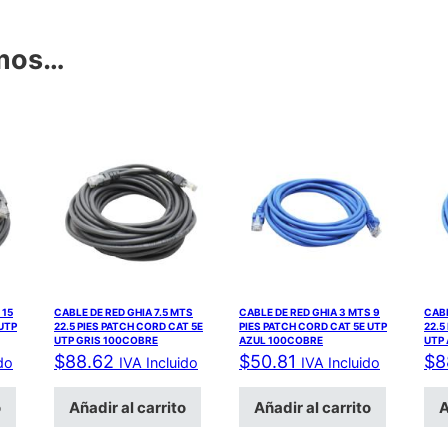
amos…
 15
CABLE DE RED GHIA 7.5 MTS
CABLE DE RED GHIA 3 MTS 9
CABL
UTP
22.5 PIES PATCH CORD CAT 5E
PIES PATCH CORD CAT 5E UTP
22.5
UTP GRIS 100COBRE
AZUL 100COBRE
UTP
$
88.62
$
50.81
$
8
do
IVA Incluido
IVA Incluido
o
Añadir al carrito
Añadir al carrito
A