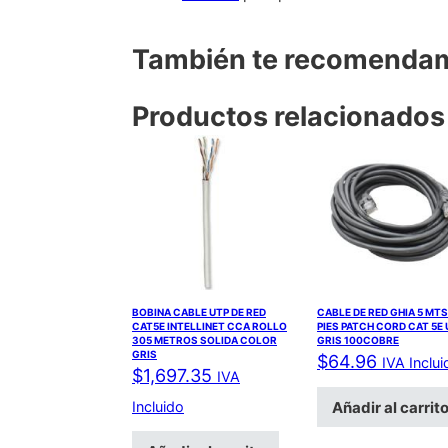
También te recomend
Productos relacionados
BOBINA CABLE UTP DE RED
CABLE DE RED GHIA 5 MTS
CAT5E INTELLINET CCA ROLLO
PIES PATCH CORD CAT 5E 
305 METROS SOLIDA COLOR
GRIS 100COBRE
GRIS
$
64.96
IVA Inclui
$
1,697.35
IVA
Añadir al carrit
Incluido