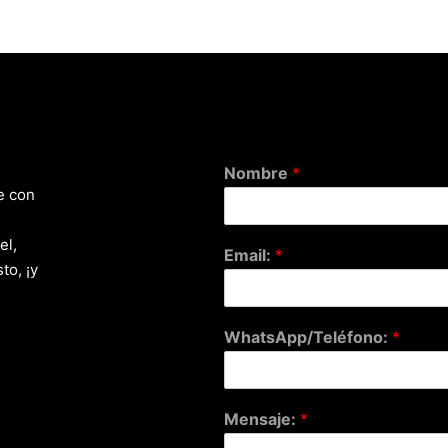
Nombre
*
e con
el,
Email:
*
to, ¡y
WhatsApp/Teléfono:
*
Mensaje:
*