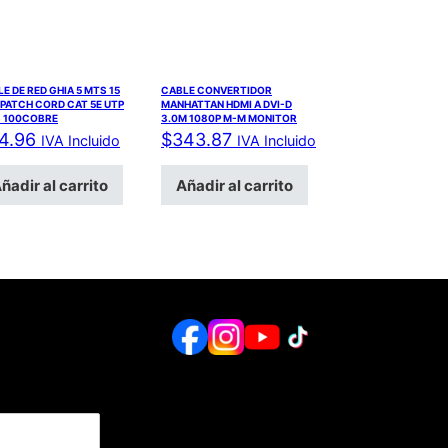
E DE RED GHIA 5 MTS 15
CABLE CONVERTIDOR
 PATCH CORD CAT 5E UTP
MANHATTAN HDMI A DVI-D
S 100COBRE
3.0M 1080P M-M MONITOR
4.96
$
343.87
IVA Incluido
IVA Incluido
ñadir al carrito
Añadir al carrito