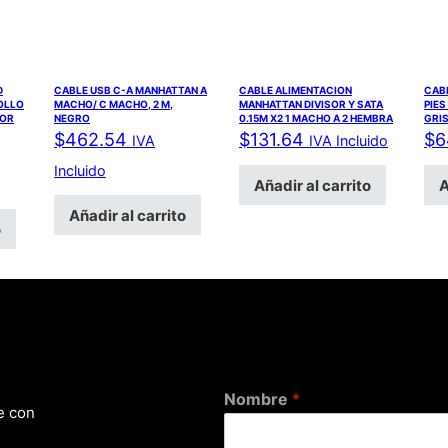
D
CABLE USB C-A MANHATTAN A
CABLE ALIMENTACION
CABL
ROLLO
MACHO/ C MACHO, 2 M,
MANHATTAN DIVISOR Y SATA
PIES
LOR
NEGRO
0.15M X2 1 MACHO A 2 HEMBRA
GRI
$
462.54
$
131.64
$
6
IVA
IVA Incluido
Incluido
Añadir al carrito
A
Añadir al carrito
o
Nombre
*
e con