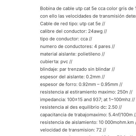
Bobina de cable utp cat 5e cca color gris de
con ello las velocidades de transmisión dete
Cable de red tipo: utp cat 5e //
calibre del conductor: 24awg //
tipo de conductor: cca //
numero de conductores: 4 pares //
material aislante: polietileno //
cubierta: pvc //
blindaje: par trenzado sin blindar //
espesor del aislante: 0.2mm //
espesor de forro: 0.92mm – 0.95mm //
resistencia al estiramiento maximo: 250n //
impedancia: 100±15 and 937; at 1~100mhz //
resistencia al des equilibrio dc: 2.50 //
capacitancia de trabajomaximo: 5.4nf/100m /
resistencia de aislamiento: 10 000mohm.km /
velocidad de transmision: 72 //