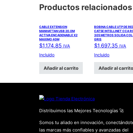
Productos relacionados
CABLE EXTENSION
BOBINA CABLE UTP DE RE
MANHATTAN USB 20.0M
CAT5E INTELLINET CCA 
ACTIVA ENCADENABLE X2
305 METROS SOLIDA CO
MAXIMO 40M
GRIS
$
1,174.85
$
1,697.35
IVA
IVA
Incluido
Incluido
Añadir al carrito
Añadir al carrit
Distribuimos las Mejores Tecnologías 🚀
Somos tu aliado en innovación, conectándot
las marcas más confiables y avanzadas del