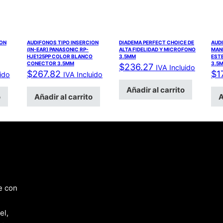
ION
AUDIFONOS TIPO INSERCION
DIADEMA PERFECT CHOICE DE
AUD
(IN-EAR) PANASONIC RP-
ALTA FIDELIDAD Y MICROFONO
MAN
HJE125PP COLOR BLANCO
3.5MM
EST
CONECTOR 3.5MM
3.5
$
236.27
IVA Incluido
$
267.82
$
1
uido
IVA Incluido
Añadir al carrito
o
Añadir al carrito
A
e con
el,