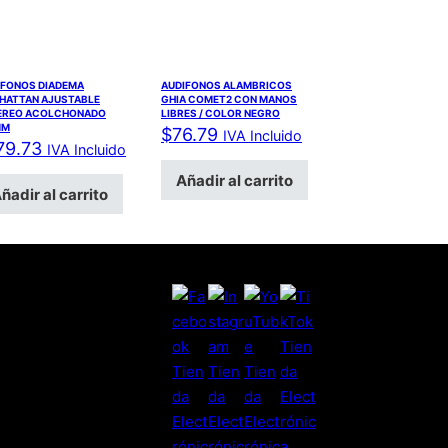
IFONOS DIADEMA
AUDIFONOS ALAMBRICOS
HATTAN AJUSTABLE
GHIA COMET2 CON MANOS
EREO ACOLCHONADO
LIBRES / COLOR NEGRO
MM
$
76.79
IVA Incluido
79.73
IVA Incluido
Añadir al carrito
ñadir al carrito