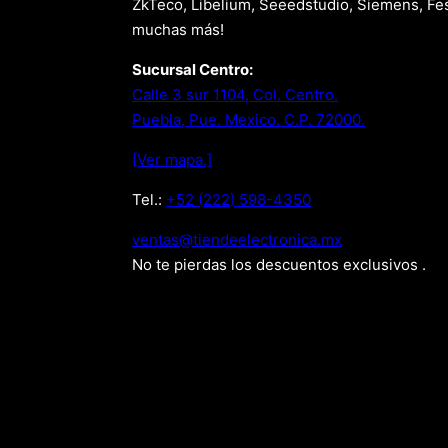
ZkTeco, Libelium, Seeedstudio, Siemens, Fes
muchas más!
Sucursal Centro:
Calle 3 sur 1104, Col. Centro.
Puebla, Pue. Mexico. C.P. 72000.
[Ver mapa.]
Tel.:
+52 (222) 598-4350
xm.acinortceleedneit@satnev
No te pierdas los descuentos exclusivos .