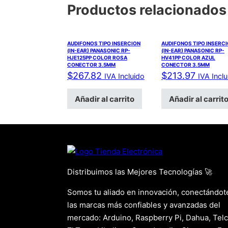
Productos relacionados
AUDIFONOS TIPO INSERCION
AUDIFONOS TIPO INSERC
(IN-EAR) PANASONIC RP-
(IN-EAR) PANASONIC RP-
HJE125PP COLOR ROSA
HV41PP COLOR AZUL
CONECTOR 3.5MM
CONECTOR 3.5MM
$
267.82
$
213.97
IVA Incluido
IVA Incl
Añadir al carrito
Añadir al carrit
Distribuimos las Mejores Tecnologías 🚀
Somos tu aliado en innovación, conectándot
las marcas más confiables y avanzadas del
mercado: Arduino, Raspberry Pi, Dahua, Telc