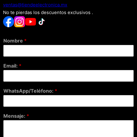
xm.acinortceleedneit@satnev
No te pierdas los descuentos exclusivos .
Nombre
*
Email:
*
WhatsApp/Teléfono:
*
Mensaje:
*