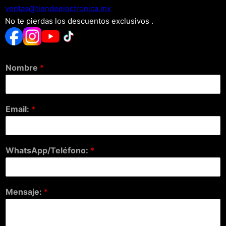
xm.acinortceleedneit@satnev
No te pierdas los descuentos exclusivos .
Nombre
*
Email:
*
WhatsApp/Teléfono:
*
Mensaje:
*