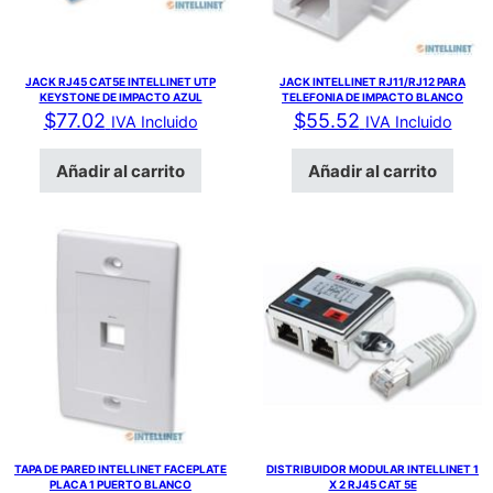
JACK RJ45 CAT5E INTELLINET UTP
JACK INTELLINET RJ11/RJ12 PARA
KEYSTONE DE IMPACTO AZUL
TELEFONIA DE IMPACTO BLANCO
$
77.02
$
55.52
IVA Incluido
IVA Incluido
Añadir al carrito
Añadir al carrito
TAPA DE PARED INTELLINET FACEPLATE
DISTRIBUIDOR MODULAR INTELLINET 1
PLACA 1 PUERTO BLANCO
X 2 RJ45 CAT 5E