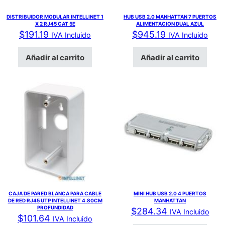
DISTRIBUIDOR MODULAR INTELLINET 1
HUB USB 2.0 MANHATTAN 7 PUERTOS
X 2 RJ45 CAT 5E
ALIMENTACION DUAL AZUL
$
191.19
$
945.19
IVA Incluido
IVA Incluido
Añadir al carrito
Añadir al carrito
CAJA DE PARED BLANCA PARA CABLE
MINI HUB USB 2.0 4 PUERTOS
DE RED RJ45 UTP INTELLINET 4.80CM
MANHATTAN
PROFUNDIDAD
$
284.34
IVA Incluido
$
101.64
IVA Incluido