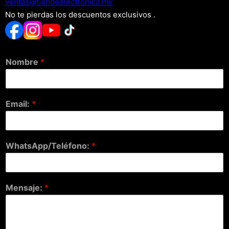
xm.acinortceleedneit@satnev
No te pierdas los descuentos exclusivos .
Nombre
*
Email:
*
WhatsApp/Teléfono:
*
Mensaje:
*