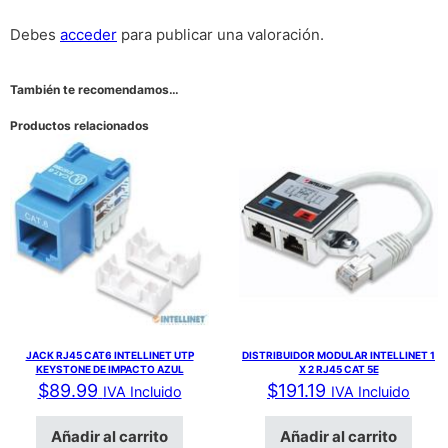
Debes
acceder
para publicar una valoración.
También te recomendamos…
Productos relacionados
JACK RJ45 CAT6 INTELLINET UTP
DISTRIBUIDOR MODULAR INTELLINET 1
KEYSTONE DE IMPACTO AZUL
X 2 RJ45 CAT 5E
$
89.99
$
191.19
IVA Incluido
IVA Incluido
Añadir al carrito
Añadir al carrito