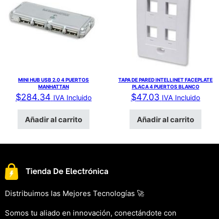
MINI HUB USB 2.0 4 PUERTOS
TAPA DE PARED INTELLINET FACEPLATE
MANHATTAN
PLACA 4 PUERTOS BLANCO
$
284.34
$
47.03
IVA Incluido
IVA Incluido
Añadir al carrito
Añadir al carrito
Distribuimos las Mejores Tecnologías 🚀
Somos tu aliado en innovación, conectándote con