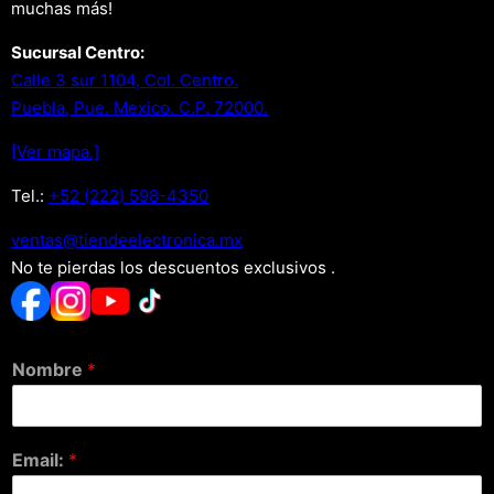
muchas más!
Sucursal Centro:
Calle 3 sur 1104, Col. Centro.
Puebla, Pue. Mexico. C.P. 72000.
[Ver mapa.]
Tel.:
+52 (222) 598-4350
xm.acinortceleedneit@satnev
No te pierdas los descuentos exclusivos .
Nombre
*
Email:
*