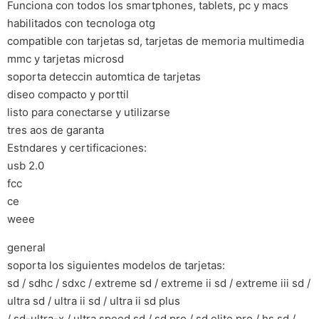
Funciona con todos los smartphones, tablets, pc y macs
habilitados con tecnologa otg
compatible con tarjetas sd, tarjetas de memoria multimedia
mmc y tarjetas microsd
soporta deteccin automtica de tarjetas
diseo compacto y porttil
listo para conectarse y utilizarse
tres aos de garanta
Estndares y certificaciones:
usb 2.0
fcc
ce
weee
general
soporta los siguientes modelos de tarjetas:
sd / sdhc / sdxc / extreme sd / extreme ii sd / extreme iii sd /
ultra sd / ultra ii sd / ultra ii sd plus
/ sd-ultra-x / ultra speed sd / sd pro / sd elite pro / hs sd /