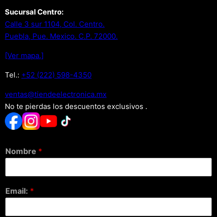
Sucursal Centro:
Calle 3 sur 1104, Col. Centro.
Puebla, Pue. Mexico. C.P. 72000.
[Ver mapa.]
Tel.:
+52 (222) 598-4350
xm.acinortceleedneit@satnev
No te pierdas los descuentos exclusivos .
Nombre
*
Email:
*