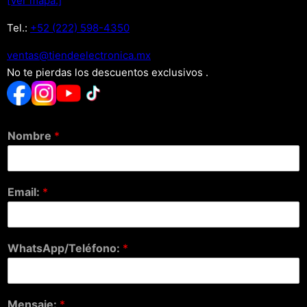
[Ver mapa.]
Tel.:
+52 (222) 598-4350
xm.acinortceleedneit@satnev
No te pierdas los descuentos exclusivos .
Nombre
*
Email:
*
WhatsApp/Teléfono:
*
Mensaje:
*