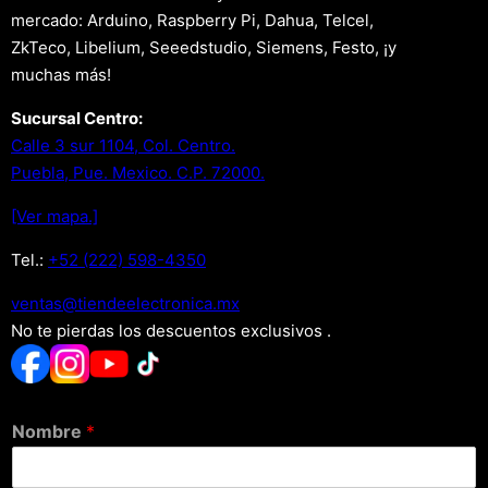
mercado: Arduino, Raspberry Pi, Dahua, Telcel,
ZkTeco, Libelium, Seeedstudio, Siemens, Festo, ¡y
muchas más!
Sucursal Centro:
Calle 3 sur 1104, Col. Centro.
Puebla, Pue. Mexico. C.P. 72000.
[Ver mapa.]
Tel.:
+52 (222) 598-4350
xm.acinortceleedneit@satnev
No te pierdas los descuentos exclusivos .
Nombre
*