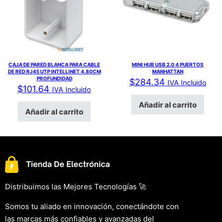
CAJA DE PARED BLANCA PARA CABLE
MINI HUB USB 2.0 4 PUERTOS
DE RED RJ45 UTP INTELLINET 4.80CM
MANHATTAN
PROFUNDIDAD
$
284.34
IVA Incluido
$
101.64
IVA Incluido
Añadir al carrito
Añadir al carrito
Distribuimos las Mejores Tecnologías 🚀
Somos tu aliado en innovación, conectándote con
las marcas más confiables y avanzadas del