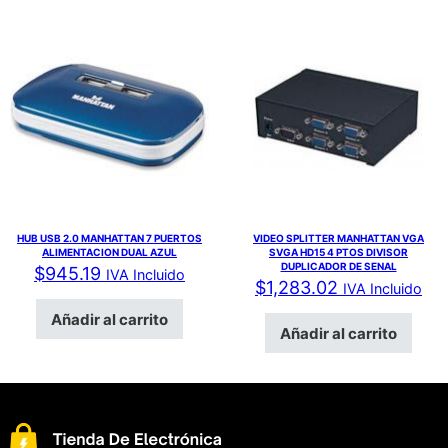
HUB USB 2.0 MANHATTAN 7 PUERTOS
VIDEO SPLITTER MANHATTAN VGA
ALIMENTACION DUAL AZUL
SVGA HD15 4 PTOS DIVISOR
DUPLICADOR DE SENAL
$
945.19
IVA Incluido
$
1,283.02
IVA Incluido
Añadir al carrito
Añadir al carrito