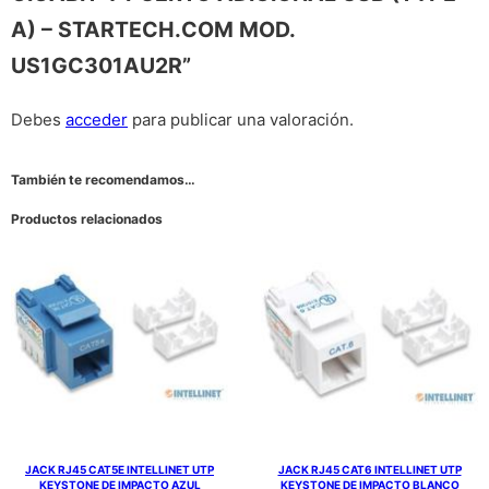
A) – STARTECH.COM MOD.
US1GC301AU2R”
Debes
acceder
para publicar una valoración.
También te recomendamos…
Productos relacionados
JACK RJ45 CAT5E INTELLINET UTP
JACK RJ45 CAT6 INTELLINET UTP
KEYSTONE DE IMPACTO AZUL
KEYSTONE DE IMPACTO BLANCO