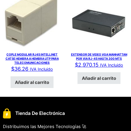
COPLE MODULAR RJ45 INTELLINET
EXTENSOR DE VIDEO VGA MANHATTAN
CAT5E HEMBRA A HEMBRA UTP PARA
POR VIA RJ-45 HASTA 300 MTS
TELECOMUNICACIONES
$
2,970.15
IVA Incluido
$
36.26
IVA Incluido
Añadir al carrito
Añadir al carrito
Distribuimos las Mejores Tecnologías 🚀