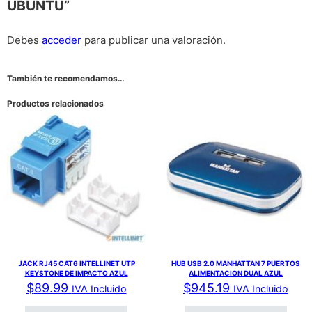
UBUNTU”
Debes
acceder
para publicar una valoración.
También te recomendamos…
Productos relacionados
JACK RJ45 CAT6 INTELLINET UTP
HUB USB 2.0 MANHATTAN 7 PUERTOS
KEYSTONE DE IMPACTO AZUL
ALIMENTACION DUAL AZUL
$
89.99
$
945.19
IVA Incluido
IVA Incluido