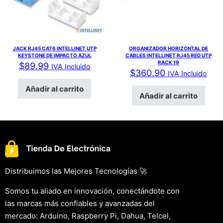
JACK RJ45 CAT6 INTELLINET UTP
ORGANIZADOR HORIZONTAL DE
KEYSTONE DE IMPACTO AZUL
CABLES INTELLINET RJ45 RED UTP
RACK 19
$
89.99
IVA Incluido
$
360.90
IVA Incluido
Añadir al carrito
Añadir al carrito
Distribuimos las Mejores Tecnologías 🚀
Somos tu aliado en innovación, conectándote con
las marcas más confiables y avanzadas del
mercado: Arduino, Raspberry Pi, Dahua, Telcel,