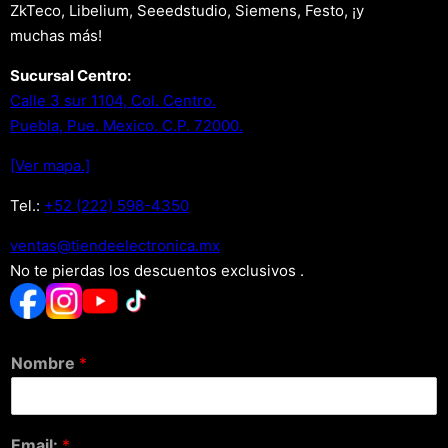
ZkTeco, Libelium, Seeedstudio, Siemens, Festo, ¡y
muchas más!
Sucursal Centro:
Calle 3 sur 1104, Col. Centro.
Puebla, Pue. Mexico. C.P. 72000.
[Ver mapa.]
Tel.:
+52 (222) 598-4350
xm.acinortceleedneit@satnev
No te pierdas los descuentos exclusivos .
Nombre
*
Email:
*