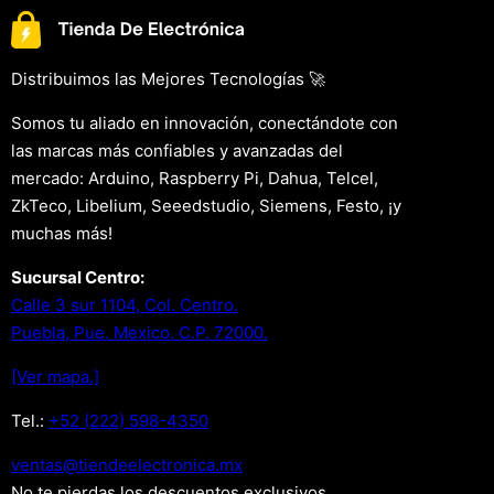
Distribuimos las Mejores Tecnologías 🚀
Somos tu aliado en innovación, conectándote con
las marcas más confiables y avanzadas del
mercado: Arduino, Raspberry Pi, Dahua, Telcel,
ZkTeco, Libelium, Seeedstudio, Siemens, Festo, ¡y
muchas más!
Sucursal Centro:
Calle 3 sur 1104, Col. Centro.
Puebla, Pue. Mexico. C.P. 72000.
[Ver mapa.]
Tel.:
+52 (222) 598-4350
xm.acinortceleedneit@satnev
No te pierdas los descuentos exclusivos .