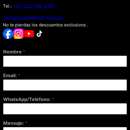
Tel.:
+52 (222) 598-4350
xm.acinortceleedneit@satnev
No te pierdas los descuentos exclusivos .
Nombre
*
Email:
*
WhatsApp/Teléfono:
*
Mensaje:
*