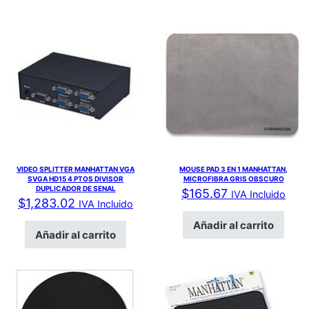
VIDEO SPLITTER MANHATTAN VGA
MOUSE PAD 3 EN 1 MANHATTAN,
SVGA HD15 4 PTOS DIVISOR
MICROFIBRA GRIS OBSCURO
DUPLICADOR DE SENAL
$
165.67
IVA Incluido
$
1,283.02
IVA Incluido
Añadir al carrito
Añadir al carrito