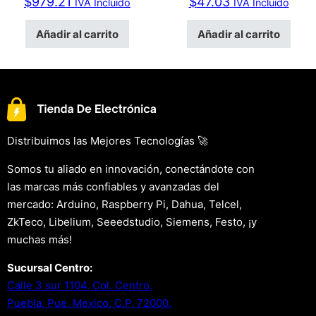
$
979.21
$
47.03
IVA Incluido
IVA Incluido
Añadir al carrito
Añadir al carrito
Distribuimos las Mejores Tecnologías 🚀
Somos tu aliado en innovación, conectándote con
las marcas más confiables y avanzadas del
mercado: Arduino, Raspberry Pi, Dahua, Telcel,
ZkTeco, Libelium, Seeedstudio, Siemens, Festo, ¡y
muchas más!
Sucursal Centro:
Calle 3 sur 1104, Col. Centro.
Puebla, Pue. Mexico. C.P. 72000.