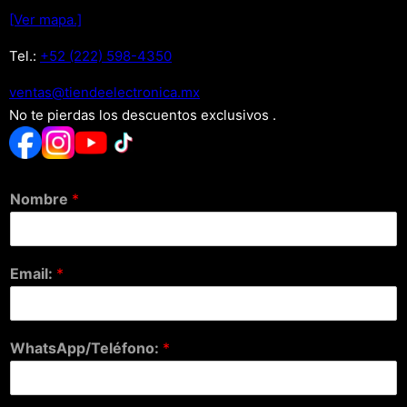
[Ver mapa.]
Tel.:
+52 (222) 598-4350
xm.acinortceleedneit@satnev
No te pierdas los descuentos exclusivos .
Nombre
*
Email:
*
WhatsApp/Teléfono:
*