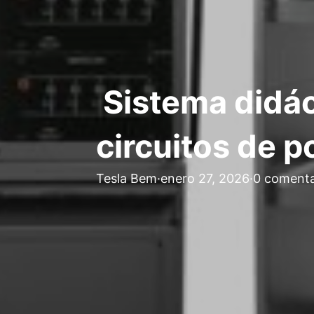
Sistema didác
circuitos de 
Tesla Bem
·
enero 27, 2026
·
0 comenta