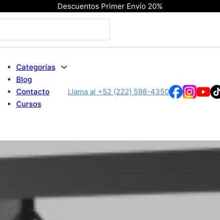
Descuentos Primer Envío 20%
Categorías
Blog
Contacto
Llama al +52 (222) 598-4350
Cursos