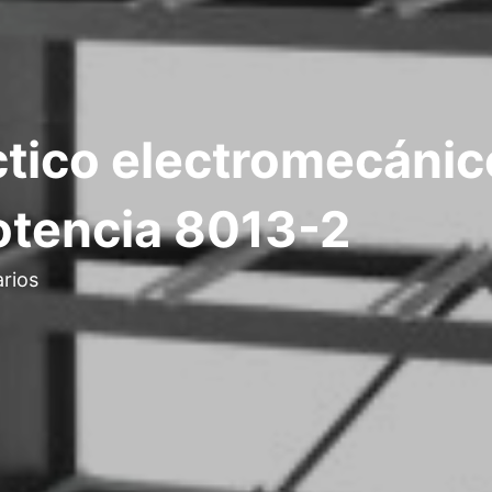
tico electromecánic
potencia 8013-2
rios