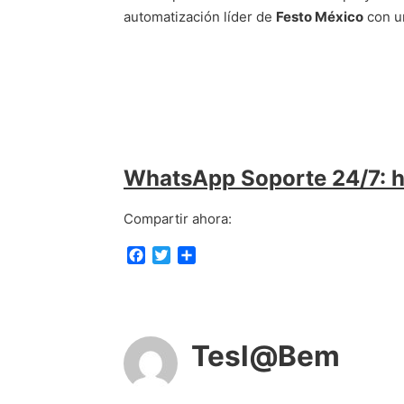
automatización líder de
Festo México
con 
WhatsApp Soporte 24/7: 
Compartir ahora:
F
T
C
a
w
o
c
i
m
e
t
p
b
t
a
o
e
r
Tesl@Bem
o
r
t
k
i
r