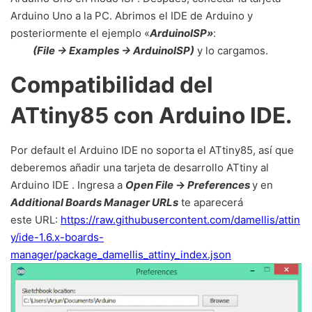
Arduino Uno a la PC. Abrimos el IDE de Arduino y
posteriormente el ejemplo «
ArduinoISP»
:
(File -> Examples -> ArduinoISP)
y lo cargamos.
Compatibilidad del
ATtiny85 con Arduino IDE.
Por default el Arduino IDE no soporta el ATtiny85, así que
deberemos añadir una tarjeta de desarrollo ATtiny al
Arduino IDE . Ingresa a
Op
en File
->
P
references
y en
Additional Boards Manager URLs
te aparecerá
este URL:
https://raw.githubusercontent.com/damellis/attin
y/ide-1.6.x-boards-
manager/package_damellis_attiny_index.json