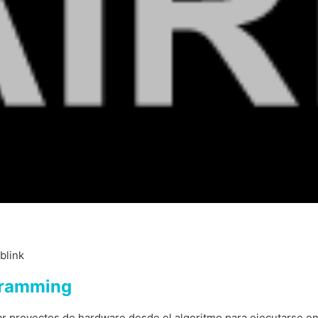
gramming
r proyectos de hardware desde el algoritmo para ejecutarse en 