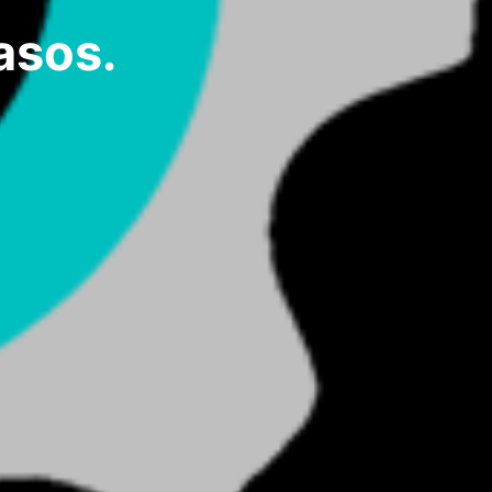
asos.