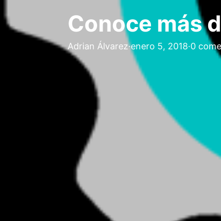
Conoce más de
Adrian Álvarez
·
enero 5, 2018
·
0 come