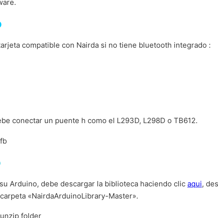
ware.
o
arjeta compatible con Nairda si no tiene bluetooth integrado :
ebe conectar un puente h como el L293D, L298D o TB612.
o
 su Arduino, debe descargar la biblioteca haciendo clic
aqui
, de
a carpeta «NairdaArduinoLibrary-Master».