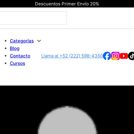
Descuentos Primer Envío 20%
Categorías
Blog
Contacto
Llama al +52 (222) 598-4350
Cursos