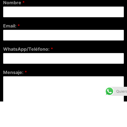
Nombre
*
Email:
*
WhatsApp/Teléfono:
*
Mensaje:
*
Quier