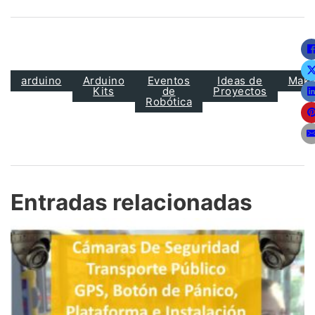
arduino
Arduino
Eventos
Ideas de
Make
Kits
de
Proyectos
Robótica
Entradas relacionadas