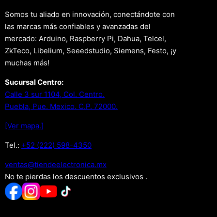
Somos tu aliado en innovación, conectándote con
las marcas más confiables y avanzadas del
mercado: Arduino, Raspberry Pi, Dahua, Telcel,
ZkTeco, Libelium, Seeedstudio, Siemens, Festo, ¡y
muchas más!
Sucursal Centro:
Calle 3 sur 1104, Col. Centro.
Puebla, Pue. Mexico. C.P. 72000.
[Ver mapa.]
Tel.:
+52 (222) 598-4350
xm.acinortceleedneit@satnev
No te pierdas los descuentos exclusivos .