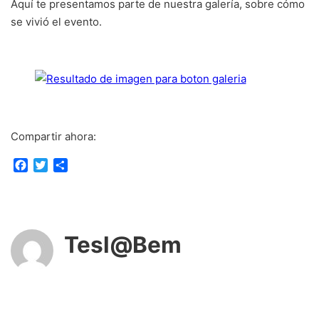
Aquí te presentamos parte de nuestra galería, sobre cómo
se vivió el evento.
Compartir ahora:
F
T
C
a
w
o
c
i
m
e
t
p
b
t
a
o
e
r
Tesl@Bem
o
r
t
k
i
r